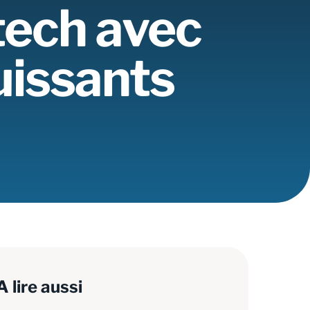
tech avec
uissants
A lire aussi